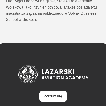
Luc Tytgat ukończył Belgijską Królewską Akademię
Wojskową jako inżynier lotnictwa, a także
posiada tytuł
magistra zarządzania publicznego w Solvay Business
School w Brukseli.
Zapisz się