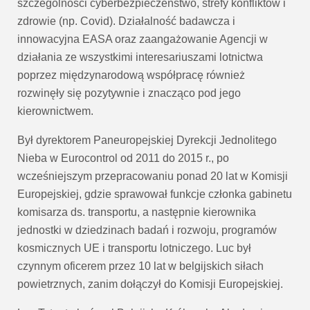
szczególności cyberbezpieczeństwo,
strefy konfliktów i
zdrowie (np. Covid). Działalność badawcza i
innowacyjna EASA oraz zaangażowanie Agencji
w
działania ze wszystkimi interesariuszami lotnictwa
poprzez międzynarodową współpracę również
rozwinęły się pozytywnie i znacząco pod jego
kierownictwem.
Był dyrektorem Paneuropejskiej Dyrekcji Jednolitego
Nieba w Eurocontrol od 2011 do 2015 r.,
po
wcześniejszym przepracowaniu ponad 20 lat w Komisji
Europejskiej, gdzie sprawował
funkcje członka gabinetu
komisarza ds. transportu, a następnie kierownika
jednostki w
dziedzinach badań i rozwoju, programów
kosmicznych UE i transportu lotniczego. Luc był
czynnym oficerem przez 10 lat w
belgijskich siłach
powietrznych, zanim dołączył do Komisji Europejskiej.